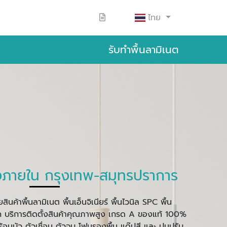
ไทย
รับทำพื้นลามิเนต
่งภายใน กรุงเทพ-สมุทรปราการ
ินค้าพื้นลามิเนต พื้นเอ็นจิเนียร์ พื้นไวนิล SPC พื้น
ค บริการติดตั้งสินค้าคุณภาพสูง เกรด A ของแท้ 100%
้อมบัว ตัวเชื่อม ตัวจบ โฟมรองพื้น แด๊ปสี และ ปูนปรับ