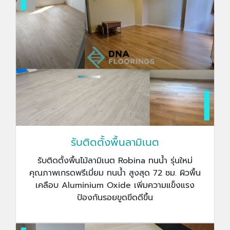
รับติดตั้งพื้นลามิเนต
รับติดตั้งพื้นไม้ลามิเนต Robina ทนน้ำ รุ่นใหม่
คุณภาพเกรดพรีเมี่ยม ทนน้ำ สูงสุด 72 ชม. ผิวพื้น
เคลือบ Aluminium Oxide เพิ่มความแข็งแรง
ป้องกันรอยขูดขีดดีขึ้น